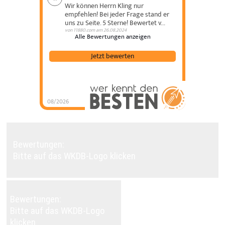
Wir können Herrn Kling nur
empfehlen! Bei jeder Frage stand er
uns zu Seite. 5 Sterne! Bewertet v...
von
11880.com
am
26.08.2024
Alle Bewertungen anzeigen
Jetzt bewerten
08/2026
Toni Kling Immobilien
hat
4.78
von
5
Sternen
|
248
Toni Kling
Immobilien
Bewertungen
auf
werkenntdenBESTEN.de
Bewertungen:
Bitte auf das WKDB-Logo klicken
Bewertungen:
Bitte auf das WKDB-Logo
klicken