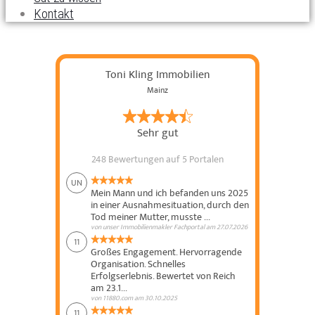
Kontakt
Toni Kling Immobilien
Mainz
Sehr gut
248 Bewertungen
auf 5 Portalen
UN
Mein Mann und ich befanden uns 2025
in einer Ausnahmesituation, durch den
Tod meiner Mutter, musste ...
von
unser Immobilienmakler Fachportal
am
27.07.2026
11
Großes Engagement. Hervorragende
Organisation. Schnelles
Erfolgserlebnis. Bewertet von Reich
am 23.1...
von
11880.com
am
30.10.2025
11