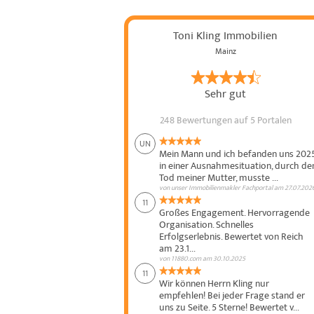
Toni Kling Immobilien
Mainz
Sehr gut
248 Bewertungen
auf 5 Portalen
UN
Mein Mann und ich befanden uns 202
in einer Ausnahmesituation, durch de
Tod meiner Mutter, musste ...
von
unser Immobilienmakler Fachportal
am
27.07.202
11
Großes Engagement. Hervorragende
Organisation. Schnelles
Erfolgserlebnis. Bewertet von Reich
am 23.1...
von
11880.com
am
30.10.2025
11
Wir können Herrn Kling nur
empfehlen! Bei jeder Frage stand er
uns zu Seite. 5 Sterne! Bewertet v...