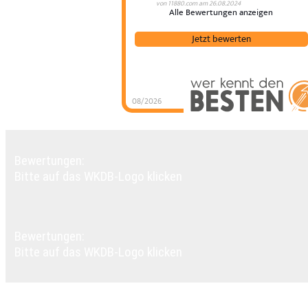
von
11880.com
am
26.08.2024
Alle Bewertungen anzeigen
Jetzt bewerten
08/2026
Toni Kling Immobil
hat
4.78
von
5
Ster
|
248
Toni Kling
Immobilien
Bewert
auf
werkenntdenBEST
Bewertungen:
Bitte auf das WKDB-Logo klicken
Bewertungen:
Bitte auf das WKDB-Logo klicken